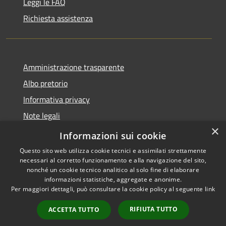
Leggi le FAQ
Richiesta assistenza
Amministrazione trasparente
Albo pretorio
Informativa privacy
Note legali
×
Dichiarazione di accessibilità
Informazioni sui cookie
Questo sito web utilizza cookie tecnici e assimilati strettamente
necessari al corretto funzionamento e alla navigazione del sito,
nonché un cookie tecnico analitico al solo fine di elaborare
informazioni statistiche, aggregate e anonime.
RSS
Copyright © 2026 • Comune di
Per maggiori dettagli, può consultare la cookie policy al seguente
link
Accessibilità
Soresina • Powered by
Privacy
Municipium
Accesso
•
RIFIUTA TUTTO
ACCETTA TUTTO
Cookie
redazione