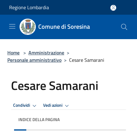
Salta al contenuto principale
Regione Lombardia
Comune di Soresina
Home
>
Amministrazione
>
Personale amministrativo
>
Cesare Samarani
Cesare Samarani
Condividi
Vedi azioni
INDICE DELLA PAGINA