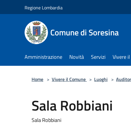
Salta al contenuto principale
Regione Lombardia
Comune di Soresina
Amministrazione
Novità
Servizi
Vivere 
Home
>
Vivere il Comune
>
Luoghi
>
Audito
Sala Robbiani
Sala Robbiani