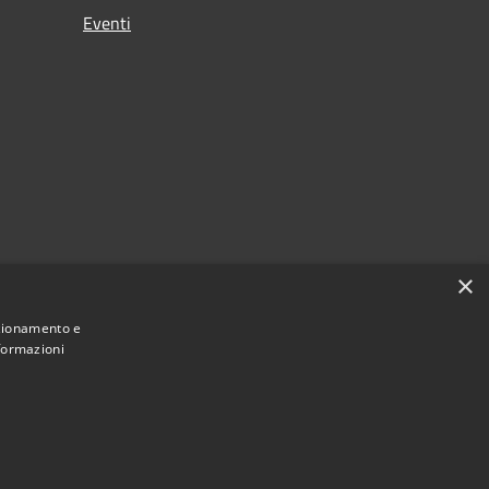
Eventi
×
nzionamento e
nformazioni
Municipium
Accesso redazione
 Soresina • Powered by
•