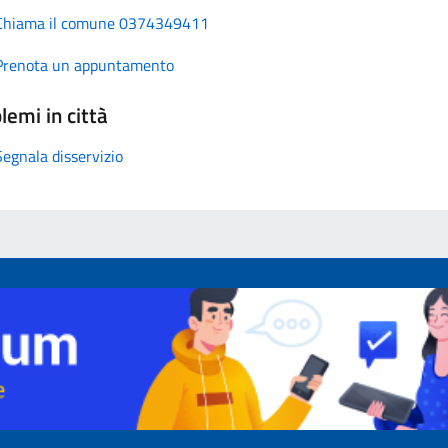
Chiama il comune 0374349411
Prenota un appuntamento
lemi in città
Segnala disservizio