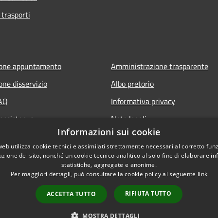
 trasporti
ione appuntamento
Amministrazione trasparente
one disservizio
Albo pretorio
FAQ
Informativa privacy
 assistenza
Note legali
Informazioni sui cookie
Dichiarazione di accessibilità
web utilizza cookie tecnici e assimilati strettamente necessari al corretto fu
azione del sito, nonché un cookie tecnico analitico al solo fine di elaborare i
statistiche, aggregate e anonime.
Per maggiori dettagli, può consultare la cookie policy al seguente
link
RIFIUTA TUTTO
ACCETTA TUTTO
l sito
Copyright © 2026 • Comune di
MOSTRA DETTAGLI