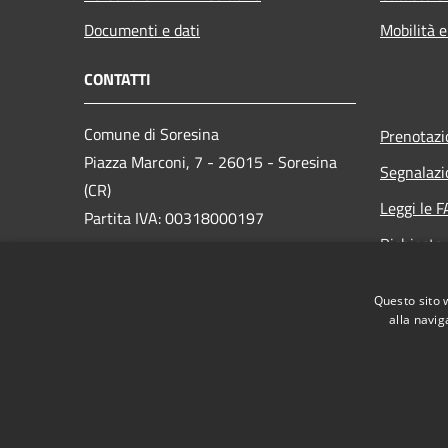
Documenti e dati
Mobilità e
CONTATTI
Comune di Soresina
Prenotaz
Piazza Marconi, 7 - 26015 - Soresina
Segnalazi
(CR)
Leggi le 
Partita IVA: 00318000197
Richiesta
PEC:
comune.soresina@pec.regione.lombardia.it
Questo sito 
Centralino Unico: 0374 349411
alla navig
RSS
Accessibilità
Privacy
Cookie
Mappa de