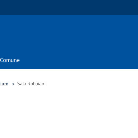
il Comune
rium
>
Sala Robbiani