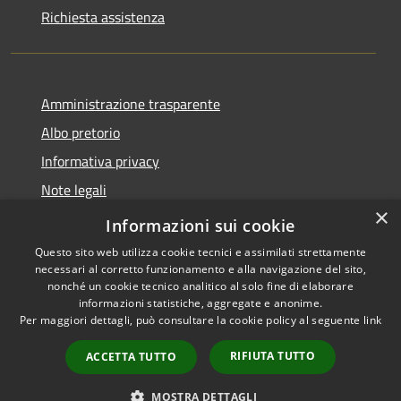
Richiesta assistenza
Amministrazione trasparente
Albo pretorio
Informativa privacy
Note legali
×
Dichiarazione di accessibilità
Informazioni sui cookie
Questo sito web utilizza cookie tecnici e assimilati strettamente
necessari al corretto funzionamento e alla navigazione del sito,
nonché un cookie tecnico analitico al solo fine di elaborare
informazioni statistiche, aggregate e anonime.
RSS
Copyright © 2026 • Comune di
Per maggiori dettagli, può consultare la cookie policy al seguente
link
Accessibilità
Soresina • Powered by
Privacy
Municipium
Accesso
•
RIFIUTA TUTTO
ACCETTA TUTTO
Cookie
redazione
Mappa del sito
MOSTRA DETTAGLI