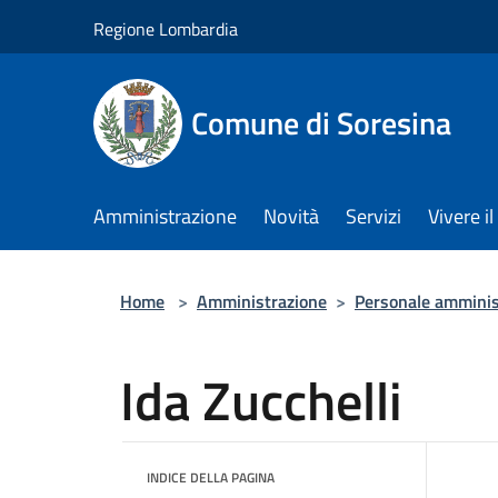
Salta al contenuto principale
Regione Lombardia
Comune di Soresina
Amministrazione
Novità
Servizi
Vivere 
Home
>
Amministrazione
>
Personale amminis
Ida Zucchelli
INDICE DELLA PAGINA