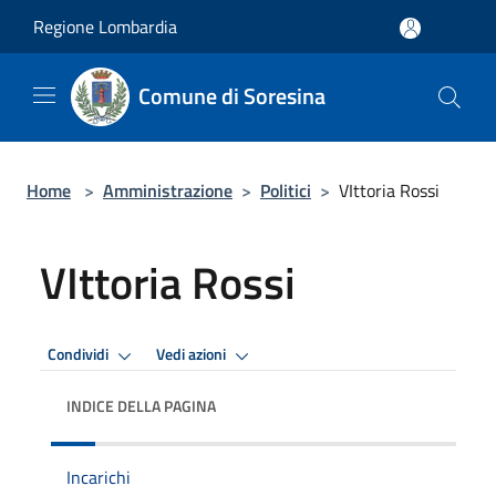
Salta al contenuto principale
Regione Lombardia
Comune di Soresina
Home
>
Amministrazione
>
Politici
>
VIttoria Rossi
VIttoria Rossi
Condividi
Vedi azioni
INDICE DELLA PAGINA
Incarichi