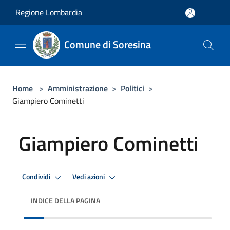
Salta al contenuto principale
Regione Lombardia
Comune di Soresina
Home
>
Amministrazione
>
Politici
>
Giampiero Cominetti
Giampiero Cominetti
Condividi
Vedi azioni
INDICE DELLA PAGINA