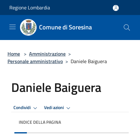
Salta al contenuto principale
Regione Lombardia
Comune di Soresina
Home
>
Amministrazione
>
Personale amministrativo
>
Daniele Baiguera
Daniele Baiguera
Condividi
Vedi azioni
INDICE DELLA PAGINA