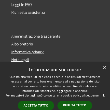
Leggi le FAQ
Richiesta assistenza
Amministrazione trasparente
Albo pretorio
Informativa privacy
Note legali
×
Dichiarazione di accessibilità
Informazioni sui cookie
Questo sito web utilizza cookie tecnici e assimilati strettamente
necessari al corretto funzionamento e alla navigazione del sito,
nonché un cookie tecnico analitico al solo fine di elaborare
informazioni statistiche, aggregate e anonime.
RSS
Copyright © 2026 • Comune di
Per maggiori dettagli, può consultare la cookie policy al seguente
link
Accessibilità
Soresina • Powered by
Privacy
Municipium
Accesso
•
RIFIUTA TUTTO
ACCETTA TUTTO
Cookie