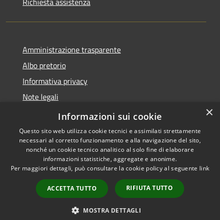
Richiesta assistenza
Amministrazione trasparente
Albo pretorio
Informativa privacy
Note legali
×
Dichiarazione di accessibilità
Informazioni sui cookie
Questo sito web utilizza cookie tecnici e assimilati strettamente
necessari al corretto funzionamento e alla navigazione del sito,
nonché un cookie tecnico analitico al solo fine di elaborare
informazioni statistiche, aggregate e anonime.
RSS
Copyright © 2026 • Comune di
Per maggiori dettagli, può consultare la cookie policy al seguente
link
Accessibilità
Soresina • Powered by
Privacy
Municipium
Accesso
•
RIFIUTA TUTTO
ACCETTA TUTTO
Cookie
redazione
Mappa del sito
MOSTRA DETTAGLI