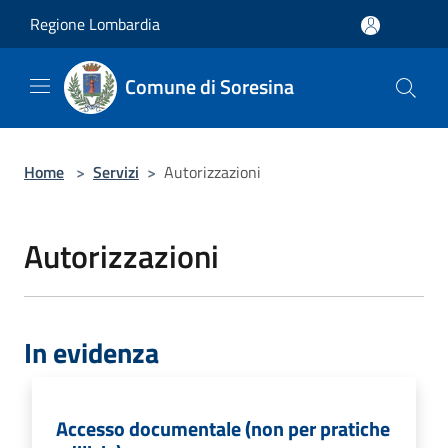
Salta al contenuto principale
Regione Lombardia
Comune di Soresina
Home
>
Servizi
>
Autorizzazioni
Autorizzazioni
In evidenza
Accesso documentale (non per pratiche