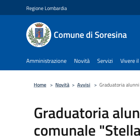
Salta al contenuto principale
Regione Lombardia
Comune di Soresina
Amministrazione
Novità
Servizi
Vivere 
Home
>
Novità
>
Avvisi
>
Graduatoria alunni
Graduatoria alun
comunale "Stella