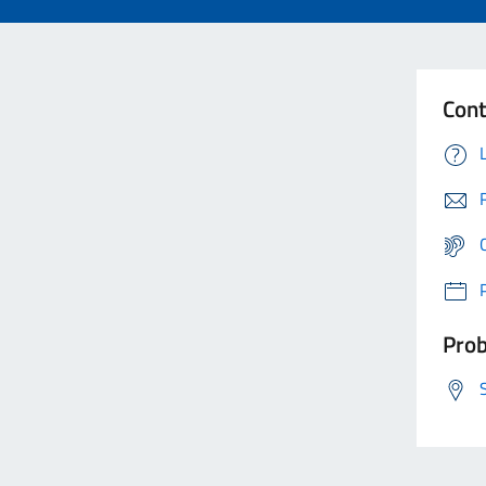
Cont
Prob