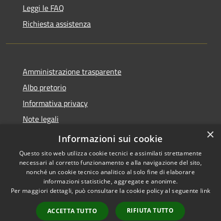
Leggi le FAQ
Richiesta assistenza
Amministrazione trasparente
Albo pretorio
Informativa privacy
Note legali
×
Dichiarazione di accessibilità
Informazioni sui cookie
Questo sito web utilizza cookie tecnici e assimilati strettamente
necessari al corretto funzionamento e alla navigazione del sito,
nonché un cookie tecnico analitico al solo fine di elaborare
informazioni statistiche, aggregate e anonime.
RSS
Copyright © 2026 • Comune di
Per maggiori dettagli, può consultare la cookie policy al seguente
link
Accessibilità
Soresina • Powered by
Privacy
Municipium
Accesso
•
RIFIUTA TUTTO
ACCETTA TUTTO
Cookie
redazione