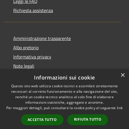
Leggi le FAQ
Richiesta assistenza
Amministrazione trasparente
Albo pretorio
Informativa privacy
Note legali
×
Dichiarazione di accessibilità
Informazioni sui cookie
Questo sito web utilizza cookie tecnici e assimilati strettamente
necessari al corretto funzionamento e alla navigazione del sito,
nonché un cookie tecnico analitico al solo fine di elaborare
informazioni statistiche, aggregate e anonime.
RSS
Copyright © 2026 • Comune di
Per maggiori dettagli, può consultare la cookie policy al seguente
link
Accessibilità
Soresina • Powered by
Privacy
Municipium
Accesso
•
RIFIUTA TUTTO
ACCETTA TUTTO
Cookie
redazione