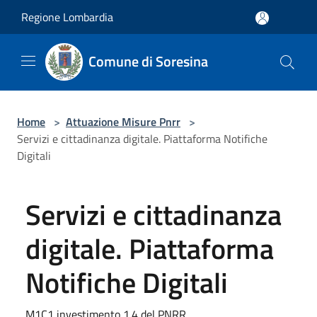
Salta al contenuto principale
Regione Lombardia
Comune di Soresina
Home
>
Attuazione Misure Pnrr
>
Servizi e cittadinanza digitale. Piattaforma Notifiche
Digitali
Servizi e cittadinanza
digitale. Piattaforma
Notifiche Digitali
M1C1 investimento 1.4 del PNRR